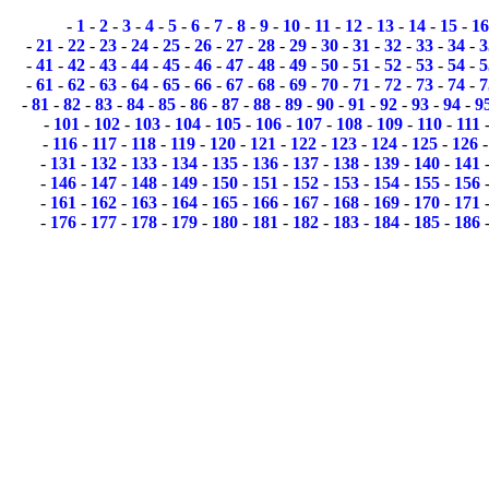
-
1
-
2
-
3
-
4
-
5
-
6
-
7
-
8
-
9
-
10
-
11
-
12
-
13
-
14
-
15
-
16
-
21
-
22
-
23
-
24
-
25
-
26
-
27
-
28
-
29
-
30
-
31
-
32
-
33
-
34
-
3
-
41
-
42
-
43
-
44
-
45
-
46
-
47
-
48
-
49
-
50
-
51
-
52
-
53
-
54
-
5
-
61
-
62
-
63
-
64
-
65
-
66
-
67
-
68
-
69
-
70
-
71
-
72
-
73
-
74
-
7
-
81
-
82
-
83
-
84
-
85
-
86
-
87
-
88
-
89
-
90
-
91
-
92
-
93
-
94
-
9
-
101
-
102
-
103
-
104
-
105
-
106
-
107
-
108
-
109
-
110
-
111
-
116
-
117
-
118
-
119
-
120
-
121
-
122
-
123
-
124
-
125
-
126
-
131
-
132
-
133
-
134
-
135
-
136
-
137
-
138
-
139
-
140
-
141
-
146
-
147
-
148
-
149
-
150
-
151
-
152
-
153
-
154
-
155
-
156
-
161
-
162
-
163
-
164
-
165
-
166
-
167
-
168
-
169
-
170
-
171
-
176
-
177
-
178
-
179
-
180
-
181
-
182
-
183
-
184
-
185
-
186