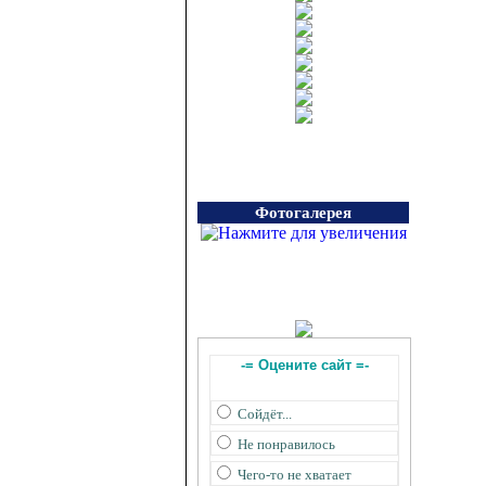
Фотогалерея
-= Оцените сайт =-
Сойдёт...
Не понравилось
Чего-то не хватает