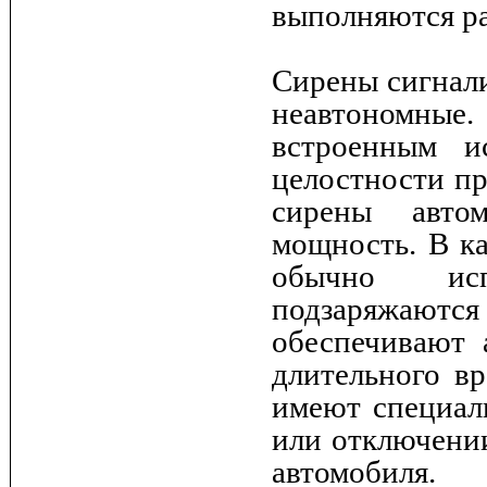
выполняются р
Сирены сигнали
неавтономны
встроенным и
целостности пр
сирены авто
мощность. В ка
обычно исп
подзаряжаютс
обеспечивают 
длительного в
имеют специал
или отключении
автомобиля.