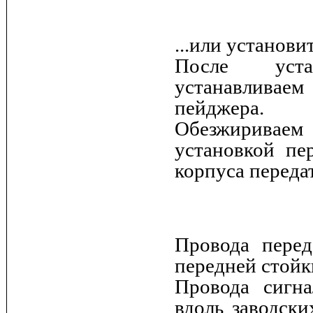
...или установ
После уста
устанавливае
пейджера.
Обезжириваем 
установкой пе
корпуса передат
Провода перед
передней стойк
Провода сигн
вдоль заводски