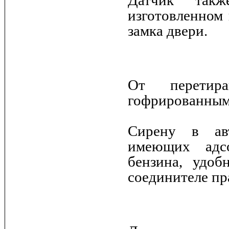
Датчик такж
изготовленном 
замка двери.
От перетир
гофрированным
Сирену в авт
имеющих адсо
бензина, удоб
соединителе пр