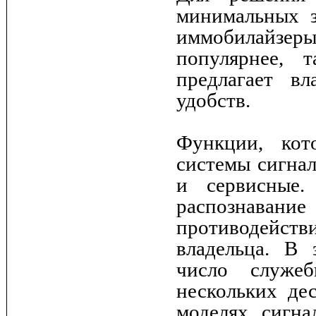
минимальных з
иммобилайзеры
популярнее, 
предлагает в
удобств.
Функции, кот
системы сигнал
и сервисные.
распознавани
противодейств
владельца. В 
число служе
нескольких де
моделях сигн