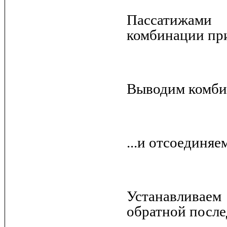
Пассатижам
комбинации пр
Выводим комбин
...и отсоединяе
Устанавливае
обратной после