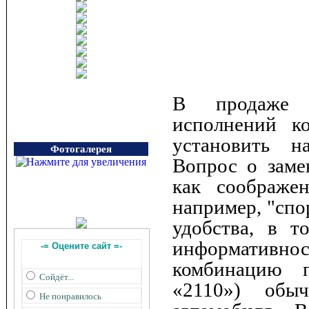
В продаже в
исполнений к
установить н
Фотогалерея
Вопрос о заме
как соображен
например, "спо
удобства, в т
информативно
-= Оцените сайт =-
комбинацию п
Сойдёт...
«2110») обы
Не понравилось