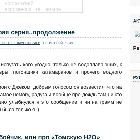
ностальгией
вспоминаю те четыре
дня автономки по
Малой и Большой
АК
Сумульте, которые
Адский каньон
рая серия..продолжение
посчастливились нам с
Змеиной реки
...
Далее...
ОКА НЕТ КОММЕНТАРИЕВ
· ПРОЧТЕНИЙ: 5 849
Ре
Часто самые хорошие
приключения
случаются неожиданно.
испугать кого угодно, только не водоплавающих, к
Сидишь себе на кухне,
еры, погонщики катамаранов и прочего водного
пьешь чай, а очередная
РУ
авантюра уже
подкрадывается к тебе.
н с Джеком, добрым голосом он возвестил, что на
На этот раз авантюра
мое немогу, радуга и вообще про дождь там ни кто
подкралась в виде
идно улыбнулся н это сообщение и ни на грамм не
письма от милой
японочки ...
Далее...
была только я :)
Спасработы на
Ушайке 2016. Анонс
[caption
id="attachment_3043"
бойчик, или про «Томскую Н2О»