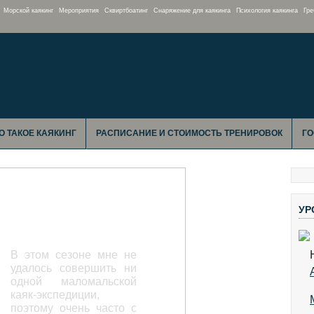
Морской каякинг
Мероприятия
Сквиртбоатинг
Снаряжение для каякинга
Психология каякинга
Гре
О ТАКОЕ КАЯКИНГ
РАСПИСАНИЕ И СТОИМОСТЬ ТРЕНИРОВОК
ГО
Сумульта: Трое в
УР
лодках не считая
Медведя
В этом сезоне мне не
удалось совершить ни
одной маломальской
каяк-экспедиции,
поэтому очень часто с