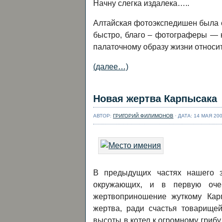
Начну слегка издалека…..
Алтайская фотоэкспедишен была с
быстро, благо – фотограферы — 
палаточному образу жизни относит
(далее…)
Новая жертва Карпысака
АВТОР:
ГРИГОРИЙ ФИЛИМОНОВ
· ДАТА: 14 МАЯ 200
В предыдущих частях нашего з
окружающих, и в первую оче
жертвоприношение жуткому Кар
жертва, ради счастья товарищей
высоты в котел к огромному грибу