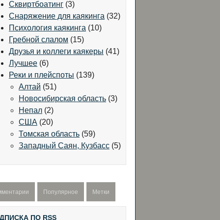
Сквиртбоатинг
(3)
Снаряжение для каякинга
(32)
Психология каякинга
(10)
Гребной слалом
(15)
Друзья и коллеги каякеры
(41)
Лучшее
(6)
Реки и плейспоты
(139)
Алтай
(51)
Новосибирская область
(3)
Непал
(2)
США
(20)
Томская область
(59)
Западный Саян, Кузбасс
(5)
мментарии
Популярное
Метки
ДПИСКА ПО RSS