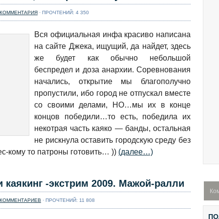
align="alignnone"
width="615"] Хорошо
 КОММЕНТАРИЯ
· ПРОЧТЕНИЙ: 4 350
как клюет то сегодня.
[/caption] 16-17 Апреля
Вся официальная инфа красиво написана
2016 на Ушайке возле
на сайте Джека, ищущий, да найдет, здесь
Академгородка пройдут
же будет как обычно небольшой
соревнования по
спасработам на воде
беспредел и доза анархии. Соревнования
памяти А.А.
начались, открытие мы благополучно
Буря в стакане 2016.
Левашникова. Можно
Полиэтиленовый
пропустили, ибо город не отпускал вместе
участвовать на
репортаж
со своими делами, НО…мы их в конце
катамаранах и каяках.
Этапы ...
Далее...
концов победили…то есть, победила их
[caption
некотрая часть каяко — банды, остальная
id="attachment_7126"
align="alignnone"
не рискнула оставить городскую среду без
width="604"] Буря в
лес-кому то патроны готовить… ))
(далее…)
стакане. Вид сверху.
[/caption] По итогам
Бури в стакане
каякинг -экстрим 2009. Мажой-ралли
пост. Постараюсь
Ко
кратко, но
 КОММЕНТАРИЕВ
· ПРОЧТЕНИЙ: 11 808
информативно. Общее
Как разместить в
впечатление: уровень
ПО
каяке запасное весло