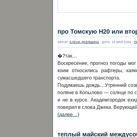
про Томскую Н20 или вто
АВТОР:
ЕЛЕНА ДЕВЯШИНА
· ДАТА: 18 МАЯ 2009 ·
П
�?так…
Воскресение, прогноз погоды мог 
коим относились рафтеры, каяк
сумасшедшего транспорта.
Подумаешь дождь…Утренний созво
поляне в Копылово — солнце по са
и не в курсе. Академгородок ех
поверил в слова Джека. Верующей 
(далее…)
теплый майский междусо