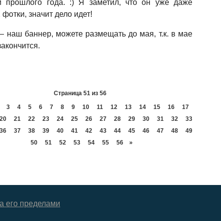
 прошлого года. :) Я заметил, что он уже даже
 фотки, значит дело идет!
— наш баннер, можете размещать до мая, т.к. в мае
закончится.
Страница 51 из 56
3
4
5
6
7
8
9
10
11
12
13
14
15
16
17
20
21
22
23
24
25
26
27
28
29
30
31
32
33
36
37
38
39
40
41
42
43
44
45
46
47
48
49
50
51
52
53
54
55
56
»
за его пределами