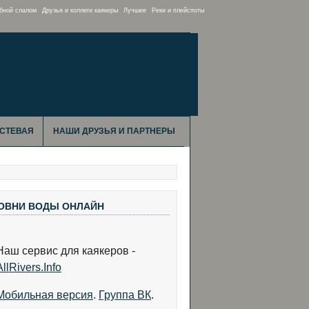
бной слалом
Друзья и коллеги каякеры
Лучшее
Реки и плейспоты
СТЕВАЯ
НАШИ ДРУЗЬЯ И ПАРТНЕРЫ
ОВНИ ВОДЫ ОНЛАЙН
Наш сервис для каякеров -
AllRivers.Info
Мобильная версия
.
Группа ВК
.