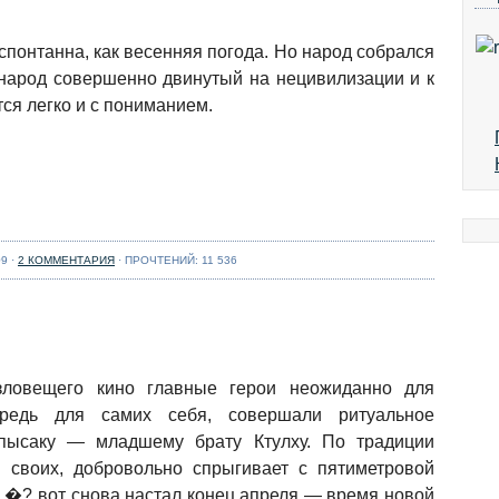
организации и
подготовки за
Люди обычно начинают
несколько лет вырос
понтанна, как весенняя погода. Но народ собрался
задумываться о
просто до идеального.
народ совершенно двинутый на нецивилизации и к
запасном весле, когда
Никаких ...
Далее...
ся легко и с пониманием.
кто-то из друзей ломает
или теряет весло.
Предположим, что
сейчас это случилось с
тобой. "Ничего, у друга
есть запаска" - думаешь
ты, ...
Далее...
9 ·
2 КОММЕНТАРИЯ
· ПРОЧТЕНИЙ: 11 536
ловещего кино главные герои неожиданно для
редь для самих себя, совершали ритуальное
пысаку — младшему брату Ктулху. По традиции
 своих, добровольно спрыгивает с пятиметровой
. �? вот снова настал конец апреля — время новой