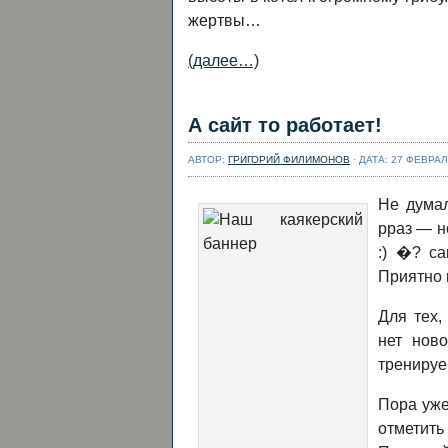
жертвы…
(далее…)
А сайт то работает!
АВТОР:
ГРИГОРИЙ ФИЛИМОНОВ
· ДАТА: 27 ФЕВРАЛ
Не думал
рраз — н
:) �? са
Приятно 
Для тех,
нет нов
тренируе
Пора уже
отметит