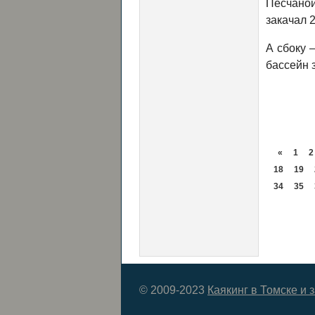
Песчаной
закачал 2
А сбоку 
бассейн 
«
1
2
18
19
34
35
© 2009-2023
Каякинг в Томске и 