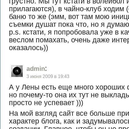
грустно. Мы тут кстати в волейбол 
прилагаются), в чайно-клуб ходим (
баню то же (эмм, вот там мою иниц
съемки душат пока что, но я думаю
p.s. кстати, я попробовала уже в ка
веслом помахать, очень даже инте
оказалось))
:
admin
3 июня 2009 в 19:43
А у Лены есть еще много хороших 
но почему-то она их тут не выклад
просто не успевает )))
На мой взгляд сайт все больше пр
характер блога, как и задумывалос
создании. Главное, чтобы он не пр