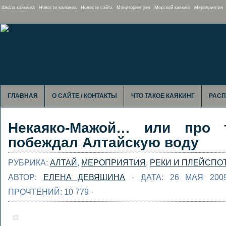
Школа каякинга
Новости каякинга
Новости сайта
Мониторинг рек
Морской каякинг
Мероприятия
ГЛАВНАЯ
О САЙТЕ / КОНТАКТЫ
ЧТО ТАКОЕ КАЯКИНГ
РАСП
Некаяко-Мажой… или про 
побеждал Алтайскую воду
РУБРИКА:
АЛТАЙ
,
МЕРОПРИЯТИЯ
,
РЕКИ И ПЛЕЙСПО
АВТОР:
ЕЛЕНА ДЕВЯШИНА
· ДАТА: 26 МАЯ 20
ПРОЧТЕНИЙ: 10 779 ·