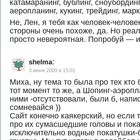
катамаранинг, бублинг, сноубординг
аеропланинг, кукинг, трейдинг, мар
Не, Лен, я тебя как человек-челов
стороны очень похоже, да. Но реа
просто невероятная. Попробуй — и
:
shelma
3 июня 2009 в 15:01
Миха, ну тема то была про тех кто
тот момент то же, а Шопинг-аэропл
ними -отсутствовали, были б, напи
сомневайся ))
Сайт конечно каякерский, но если т
про их сумасшедшие головы и пок
исключительно водные покатушки-б