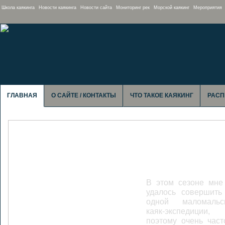
Школа каякинга
Новости каякинга
Новости сайта
Мониторинг рек
Морской каякинг
Мероприятия
ГЛАВНАЯ
О САЙТЕ / КОНТАКТЫ
ЧТО ТАКОЕ КАЯКИНГ
РАСП
Сумульта: Тро
лодках не счи
Медведя
В этом сезоне мне
удалось совершить
одной маломальс
каяк-экспедиции,
поэтому очень част