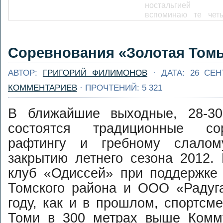
ностальгией
вспоминаю те чет
дня автономки
Малой и Больш
Сумульте, кото
Адский кань
Соревнования «Золотая Томь
посчастливились на
Змеиной реки
...
Далее...
АВТОР:
ГРИГОРИЙ ФИЛИМОНОВ
· ДАТА: 26 СЕН
Часто самые хоро
приключения
КОММЕНТАРИЕВ
· ПРОЧТЕНИЙ: 5 321
случаются неожидан
Сидишь себе на кух
В ближайшие выходные, 28-30
пьешь чай, а очеред
авантюра у
состоятся традиционные со
подкрадывается к те
рафтингу и гребному слалом
На этот раз авант
подкралась в в
закрытию летнего сезона 2012.
письма от мил
клуб «Одиссей» при поддержк
японочки ...
Далее...
Спасработы 
Томского района и ООО «Радуга
Ушайке 2016. Анонс
году, как и в прошлом, спортсм
[caption
Томи в 300 метрах выше Комм
id="attachment_3043"