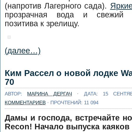
align="alignnone"
(напротив Лагерного сада).
Яркие
width="615"] Хор
прозрачная вода и свежий 
как клюет то сегод
[/caption] 16-17 Апр
позитива к зрелищу.
2016 на Ушайке во
Академгородка прой
соревнования 
спасработам на в
памяти А.
(далее…)
Буря в стакане 20
Левашникова. Мо
Полиэтиленовый
участвовать 
репортаж
катамаранах и каяк
Этапы ...
Далее...
Ким Рассел о новой лодке Wa
[caption
id="attachment_7126"
70
align="alignnone"
width="604"] Бур
АВТОР:
МАРИНА ДЕРГАЧ
· ДАТА: 15 СЕНТЯ
стакане. Вид свер
[/caption] По ито
КОММЕНТАРИЕВ
· ПРОЧТЕНИЙ: 11 094
Бури в стака
пост. Постара
Дамы и господа, встречайте н
кратко, 
информативно. Об
Recon! Начало выпуска каяко
Как разместит
впечатление: уров
каяке запасное вес