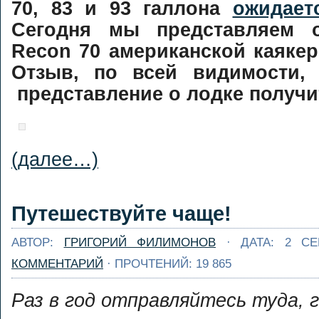
70, 83 и 93 галлона
ожидает
организации
подготовки 
Сегодня мы представляем 
Люди обычно начин
несколько лет вы
задумываться
просто до идеально
Recon 70 американской каяке
запасном весле, ко
Никаких ...
Далее...
Отзыв, по всей видимости,
кто-то из друзей лом
или теряет вес
представление о лодке получи
Предположим, 
сейчас это случилос
тобой. "Ничего, у др
есть запаска" - дума
ты, ...
Далее...
(далее…)
Путешествуйте чаще!
АВТОР:
ГРИГОРИЙ ФИЛИМОНОВ
· ДАТА: 2 СЕ
КОММЕНТАРИЙ
· ПРОЧТЕНИЙ: 19 865
Раз в год отправляйтесь туда, 