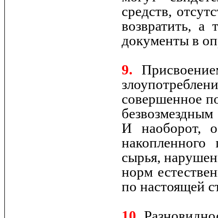
средств, отсут
возвратить, а
документы в оп
9.
Присвоением
злоупотребле
совершенное по
безвозмездным
И наоборот, 
накопленного
сырья, нарушен
норм естестве
по настоящей ст
10.
Разновиднос