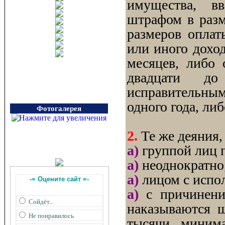
имущества, вв
штрафом в разм
размеров оплат
или иного доход
месяцев, либо 
двадцати до
исправительным
одного года, ли
Фотогалерея
2.
Те же деяния,
а)
группой лиц п
а)
неоднократно
а)
лицом с испол
-= Оцените сайт =-
а)
с причинение
Сойдёт...
наказываются 
Не понравилось
тысячи миним