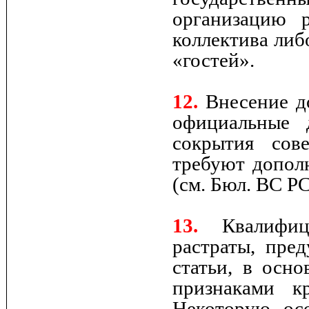
организацию 
коллектива либ
«гостей».
12.
Внесение д
официальные 
сокрытия сов
требуют допол
(см. Бюл. ВС РС
13.
Квалифиц
растраты, пре
статьи, в осн
признаками к
Некоторую ос