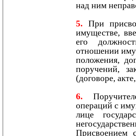
над ним неправ
5.
При присвое
имуществе, вв
его должнос
отношении имущ
положения, до
поручений, з
(договоре, акте
6.
Поручителе
операций с иму
лице государ
негосударств
Присвоением с