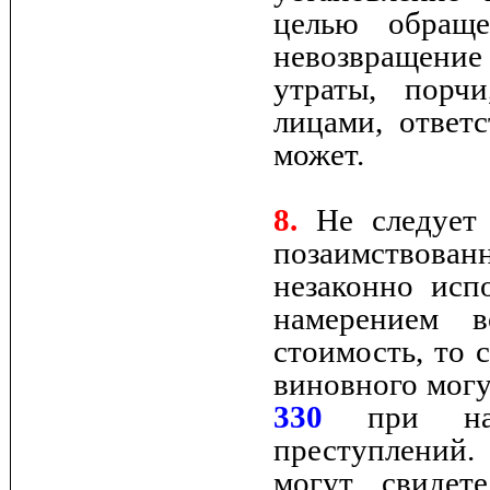
целью обращ
невозвращение
утраты, порч
лицами, ответс
может.
8.
Не следует 
позаимствова
незаконно исп
намерением в
стоимость, то 
виновного могу
330
при нали
преступлений.
могут свидет