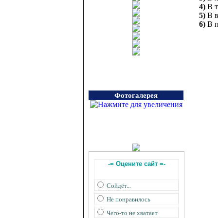
4)
В т
5)
В в
6)
В п
Фотогалерея
-= Оцените сайт =-
Сойдёт...
Не понравилось
Чего-то не хватает