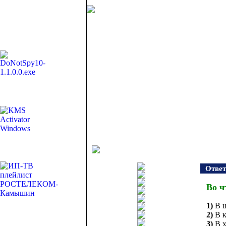
Ответ
Во ч
1)
В 
2)
В 
3)
В х