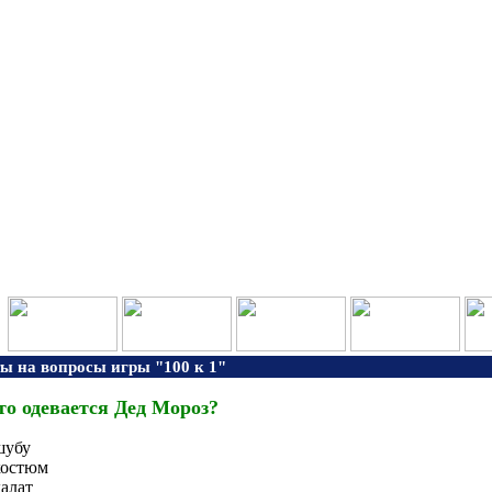
ы на вопросы игры "100 к 1"
то одевается Дед Мороз?
шубу
костюм
алат