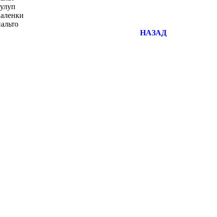
улуп
аленки
альто
НАЗАД