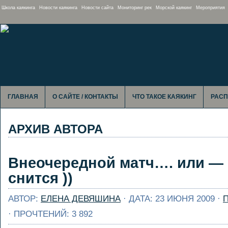
Школа каякинга
Новости каякинга
Новости сайта
Мониторинг рек
Морской каякинг
Мероприятия
ГЛАВНАЯ
О САЙТЕ / КОНТАКТЫ
ЧТО ТАКОЕ КАЯКИНГ
РАСП
АРХИВ АВТОРА
Внеочередной матч…. или — 
снится ))
АВТОР:
ЕЛЕНА ДЕВЯШИНА
· ДАТА: 23 ИЮНЯ 2009 ·
· ПРОЧТЕНИЙ: 3 892