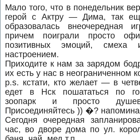
Мало того, что в понедельник ве
герой с Актру — Дима, так е
образовалась внеочередная и
причем поиграли просто офи
позитивных эмоций, смеха 
настроением.
Приходите к нам за зарядом бодр
их есть у нас в неограниченном к
p.s. кстати, кто желает — в чет
едет в Нск пошататься по го
зоопарк и просто душевн
Присоединяйтесь )) �? напомина
Сегодня очередная запланиров
час, во дворе дома по ул. кор
баня, чай, мед т.п.