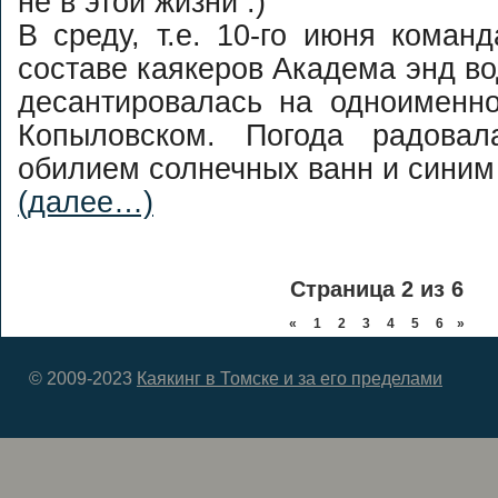
не в этой жизни :)
В среду, т.е. 10-го июня коман
составе каякеров Академа энд в
десантировалась на одноименно
Копыловском. Погода радовал
обилием солнечных ванн и синим
(далее…)
Страница 2 из 6
«
1
2
3
4
5
6
»
© 2009-2023
Каякинг в Томске и за его пределами