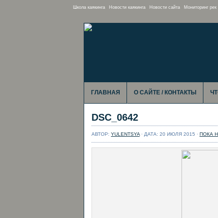
Школа каякинга
Новости каякинга
Новости сайта
Мониторинг рек
ГЛАВНАЯ
О САЙТЕ / КОНТАКТЫ
ЧТ
DSC_0642
АВТОР:
YULENTSYA
· ДАТА: 20 ИЮЛЯ 2015 ·
ПОКА 