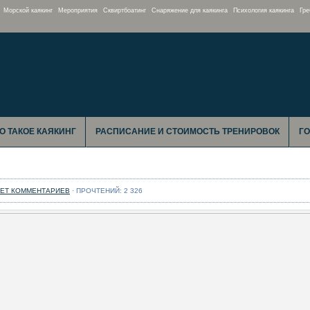
Морской каякинг
Мероприятия
Сквиртбоатинг
Снаряжение для каякинга
Психология каякинга
Гре
О ТАКОЕ КАЯКИНГ
РАСПИСАНИЕ И СТОИМОСТЬ ТРЕНИРОВОК
Г
НЕТ КОММЕНТАРИЕВ
· ПРОЧТЕНИЙ: 2 326