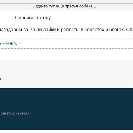
где-то тут еще третья собака...
Спасибо автору:
агодарны за Ваши лайки и репосты в соцсетях и блогах. Сп
ЫЙ КАЗЫР.
. ·
А
 (не публикуется)