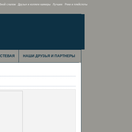
бной слалом
Друзья и коллеги каякеры
Лучшее
Реки и плейспоты
ОСТЕВАЯ
НАШИ ДРУЗЬЯ И ПАРТНЕРЫ