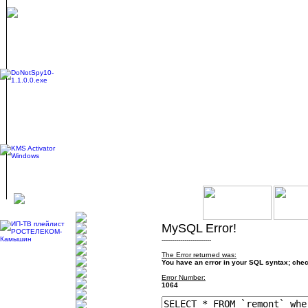
MySQL Error!
------------------------
The Error returned was:
You have an error in your SQL syntax; check
Error Number:
1064