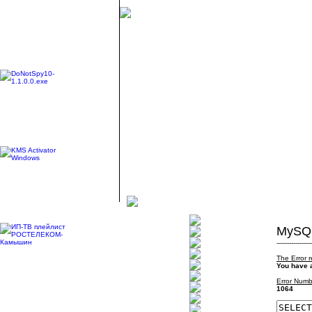
MySQL
-----------------
The Error 
You have a
Error Numb
1064