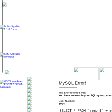
MySQL Error!
------------------------
The Error returned was:
You have an error in your SQL syntax; check
Error Number:
1064