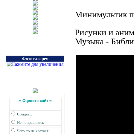
Минимультик пр
Рисунки и аним
Музыка - Библи
Фотогалерея
-= Оцените сайт =-
Сойдёт...
Не понравилось
Чего-то не хватает