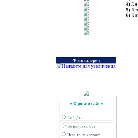
4)
Эн
5)
Ле
6)
Ки
Фотогалерея
-= Оцените сайт =-
Сойдёт...
Не понравилось
Чего-то не хватает