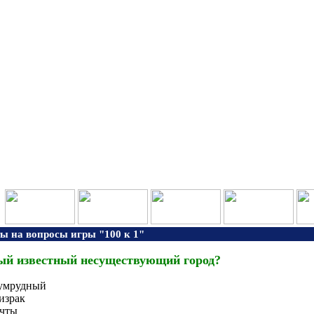
ы на вопросы игры "100 к 1"
й известный несуществующий город?
умрудный
израк
чты