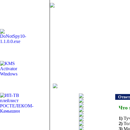
Ответ
Что 
1)
Ту
2)
То
3)
Ма