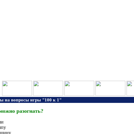
ы на вопросы игры "100 к 1"
можно разогнать?
чи
лпу
шину