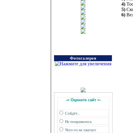
4)
То
5)
Ско
6)
Вел
Фотогалерея
-= Оцените сайт =-
Сойдёт...
Не понравилось
Чего-то не хватает