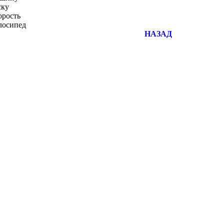
ску
рость
осипед
НАЗАД