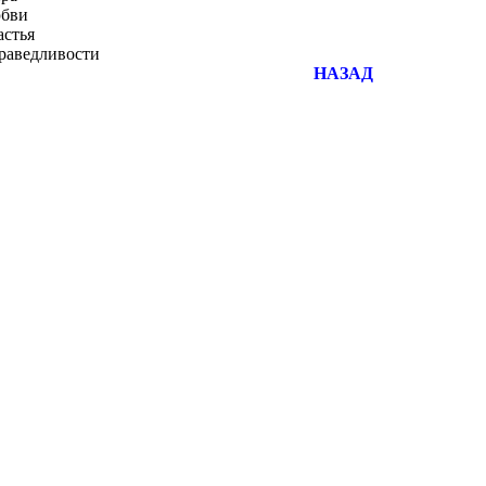
бви
стья
аведливости
НАЗАД