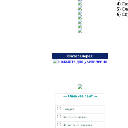
4)
Лю
5)
Сча
6)
Спр
Фотогалерея
-= Оцените сайт =-
Сойдёт...
Не понравилось
Чего-то не хватает