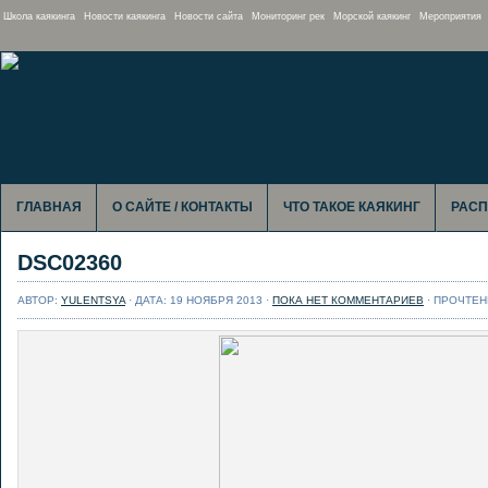
Школа каякинга
Новости каякинга
Новости сайта
Мониторинг рек
Морской каякинг
Мероприятия
ГЛАВНАЯ
О САЙТЕ / КОНТАКТЫ
ЧТО ТАКОЕ КАЯКИНГ
РАСП
DSC02360
АВТОР:
YULENTSYA
· ДАТА: 19 НОЯБРЯ 2013 ·
ПОКА НЕТ КОММЕНТАРИЕВ
· ПРОЧТЕНИ